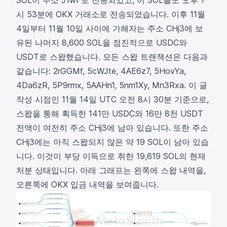
시 53분에
OKX
거래소로
전송
되었습니다. 이후 11월
4일부터 11월 10일 사이에 가해자는 주소 CHj3에 보
유된 나머지 8,600 SOL을 점진적으로 USDC와
USDT로 스왑했습니다. 모든 스왑 트랜잭션은 다음과
같습니다:
2rGGMf
,
5cWJte
,
4AE6z7
,
5HovYa
,
4Da6zR
,
5P9rmx
,
5AAHn1
,
5nm1Xy
,
Mn3Rxa
. 이 글
작성 시점인 11월 14일 UTC 오전 8시 30분 기준으로,
스왑을 통해 획득한 141만 USDC와 16만 8천 USDT
전액이 여전히 주소 CHj3에 남아 있습니다. 또한 주소
CHj3에는 아직 스왑되지 않은 약 19 SOL이 남아 있습
니다. 이것이 부당 이득으로 취한 19,619 SOL의 현재
처분 상태입니다. 아래 그래프는 왼쪽에 스왑 내역을,
오른쪽에 OKX 입금 내역을 보여줍니다.