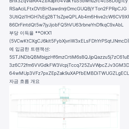
Bhx3ZqViaRA4ZbXapro4VakYuS5bwhu2rc4cS8Dog1cy
RSaAciLFtxDVtBH3awdnrjrDmcGUQBjYTon2FPRpCJG
3UtiQzi1HGH7sEg28T1sZpeQPLAb4m6Hive2cW6CV9X
86DrFintdQt5w7jyJjobFQ5hVU63rbneYnDfkqC9xAbL
부당 이득을 **OKX1
(5VCwKtCXgCJ6kit5FybXjvriW3xELsFDhYrPSqtJNmcD
에 입금한 트랜잭션:
5STJNDbQBMbigzHf6mzCrtiM6s8QJjpQazzu5j7zC
3z6C72fm6VVGdkFW3VcpjTccq725ZuVWpcZJv3GM3DB
64wMUp3VFz7pxZEpZak9uXAPfbEMBDiTWUGZLgECLn
자금 흐름 개요