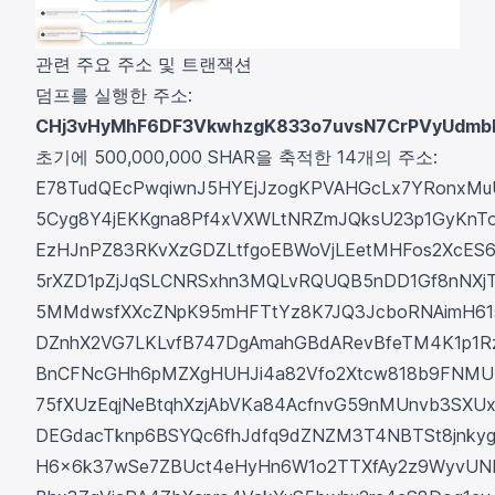
관련 주요 주소 및 트랜잭션
덤프를 실행한 주소:
CHj3vHyMhF6DF3VkwhzgK833o7uvsN7CrPVyUdmb
초기에 500,000,000 SHAR을 축적한 14개의 주소:
E78TudQEcPwqiwnJ5HYEjJzogKPVAHGcLx7YRonxMu
5Cyg8Y4jEKKgna8Pf4xVXWLtNRZmJQksU23p1GyKnT
EzHJnPZ83RKvXzGDZLtfgoEBWoVjLEetMHFos2XcES
5rXZD1pZjJqSLCNRSxhn3MQLvRQUQB5nDD1Gf8nNXj
5MMdwsfXXcZNpK95mHFTtYz8K7JQ3JcboRNAimH61
DZnhX2VG7LKLvfB747DgAmahGBdARevBfeTM4K1p1R
BnCFNcGHh6pMZXgHUHJi4a82Vfo2Xtcw818b9FNM
75fXUzEqjNeBtqhXzjAbVKa84AcfnvG59nMUnvb3SXU
DEGdacTknp6BSYQc6fhJdfq9dZNZM3T4NBTSt8jnky
H6x6k37wSe7ZBUct4eHyHn6W1o2TTXfAy2z9WyvUN